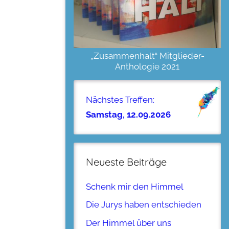
„Zusammenhalt“ Mitglieder-
Anthologie 2021
Nächstes Treffen:
Samstag, 12.09.2026
Neueste Beiträge
Schenk mir den Himmel
Die Jurys haben entschieden
Der Himmel über uns