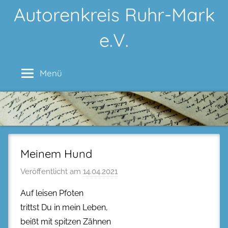
Zum
Autorenkreis Ruhr-Mark
Inhalt
e.V.
springen
Menü
Meinem Hund
Veröffentlicht am
14.04.2021
Auf leisen Pfoten
trittst Du in mein Leben,
beißt mit spitzen Zähnen