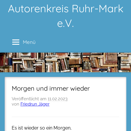
Zum
Autorenkreis Ruhr-Mark
Inhalt
e.V.
springen
Menü
Morgen und immer wieder
Veröffentlicht am
11.02.2023
von
Friedrun Jäger
Es ist wieder so ein Morgen,