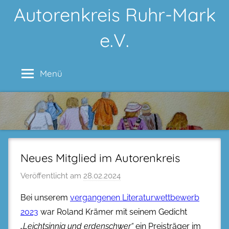
Zum
Autorenkreis Ruhr-Mark
Inhalt
e.V.
springen
Menü
Neues Mitglied im Autorenkreis
Veröffentlicht am
28.02.2024
Bei unserem
vergangenen Literaturwettbewerb
2023
war Roland Krämer mit seinem Gedicht
„Leichtsinnig und erdenschwer“
ein Preisträger im