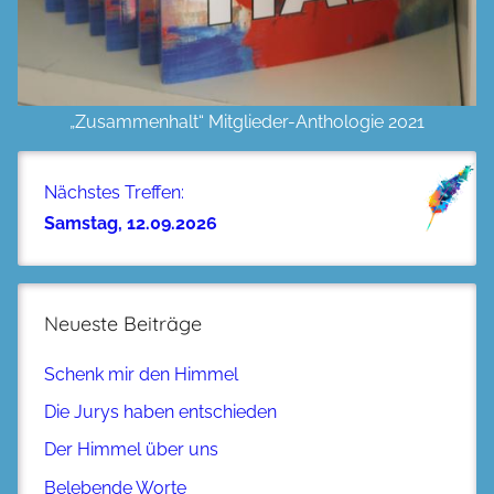
„Zusammenhalt“ Mitglieder-Anthologie 2021
Nächstes Treffen:
Samstag, 12.09.2026
Neueste Beiträge
Schenk mir den Himmel
Die Jurys haben entschieden
Der Himmel über uns
Belebende Worte