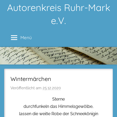
Zum
Autorenkreis Ruhr-Mark
Inhalt
e.V.
springen
Menü
Wintermärchen
Veröffentlicht am
25.12.2020
Sterne
durchfunkeln das Himmelsgewölbe,
lassen die weiße Robe der Schneekönigin