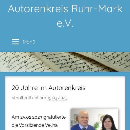
Zum
Autorenkreis Ruhr-Mark
Inhalt
e.V.
springen
Menü
20 Jahre im Autorenkreis
Veröffentlicht am
15.03.2023
Am 25.02.2023 gratulierte
die Vorsitzende Velina