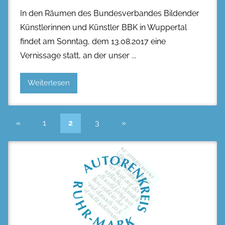
In den Räumen des Bundesverbandes Bildender
Künstlerinnen und Künstler BBK in Wuppertal
findet am Sonntag, dem 13.08.2017 eine
Vernissage statt, an der unser
Weiterlesen
Seitennummerierung
Vorherige
Nächste
«
1
2
3
»
Beiträge
Beiträge
der
Beiträge