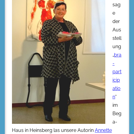
sag
e
der
Aus
stell
ung
„
bra
-
part
icip
atio
n
“
im
Beg
a-
Haus in Heinsberg las unsere Autorin
Annette