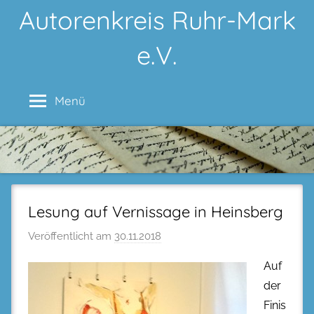
Zum
Autorenkreis Ruhr-Mark
Inhalt
e.V.
springen
Menü
Lesung auf Vernissage in Heinsberg
Veröffentlicht am
30.11.2018
Auf
der
Finis