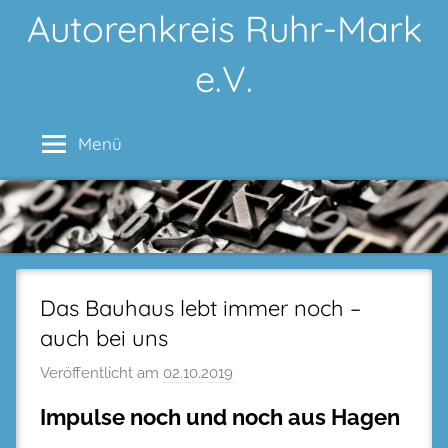
Zum
Autorenkreis Ruhr-Mark
Inhalt
e.V.
springen
Menü
Das Bauhaus lebt immer noch –
auch bei uns
Veröffentlicht am
02.10.2019
Impulse noch und noch aus Hagen