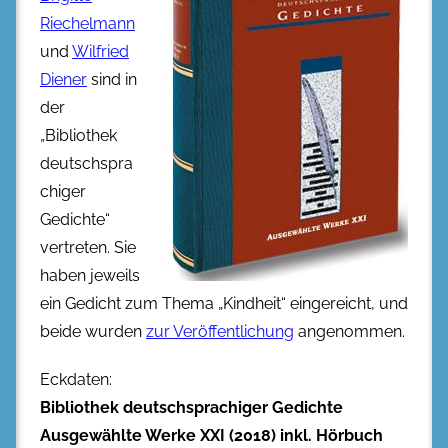
Riechelmann
und
Wilfried
Diener
sind in
der
„Bibliothek
deutschspra
chiger
Gedichte“
vertreten. Sie
haben jeweils
ein Gedicht zum Thema „Kindheit“ eingereicht, und
beide wurden
zur Veröffentlichung
angenommen.
Eckdaten:
Bibliothek deutschsprachiger Gedichte
Ausgewählte Werke XXI (2018) inkl. Hörbuch