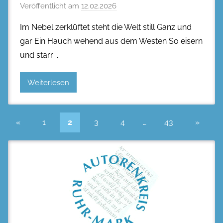
Veröffentlicht am
12.02.2026
Im Nebel zerklüftet steht die Welt still Ganz und
gar Ein Hauch wehend aus dem Westen So eisern
und starr
Weiterlesen
Seitennummerierung
Vorherige
Nächst
«
1
2
3
4
…
43
»
Beiträge
Beiträg
der
Beiträge