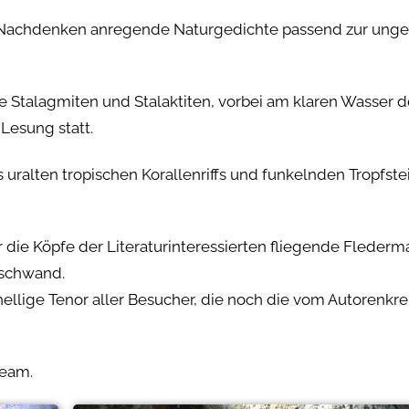
um Nachdenken anregende Naturgedichte passend zur ung
Stalagmiten und Stalaktiten, vorbei am klaren Wasser d
 Lesung statt.
s uralten tropischen Korallenriffs und funkelnden Tropfst
ie Köpfe der Literaturinteressierten fliegende Flederma
rschwand.
llige Tenor aller Besucher, die noch die vom Autorenkre
Team.