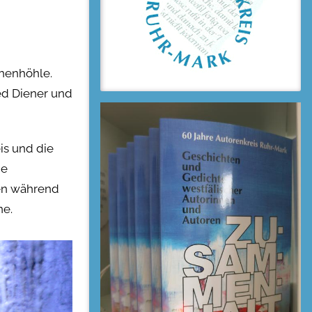
chenhöhle.
ed Diener und
is und die
me
ren während
ne.