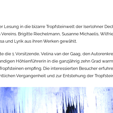
er Lesung in die bizarre Tropfsteinwelt der Iserlohner De
ereins. Brigitte Riechelmann, Susanne Michaelis, Wilfri
osa und Lyrik aus ihren Werken gewählt.
die 1. Vorsitzende, Velina van der Gaag, den Autorenkre
kundigen Höhlenführerin in die ganzjährig zehn Grad war
 Tropfsteinen empfing. Die interessierten Besucher erfuh
tlichen Vergangenheit und zur Entstehung der Tropfstei