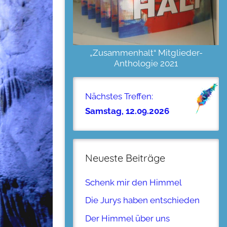
„Zusammenhalt“ Mitglieder-
Anthologie 2021
Nächstes Treffen:
Samstag, 12.09.2026
Neueste Beiträge
Schenk mir den Himmel
Die Jurys haben entschieden
Der Himmel über uns