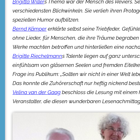
Brigitta Willer
s Thema war der Mensch des Reviers. Sei
verschiedensten
Blickwinkeln. Sie verlieh ihren Prot
speziellen Humor aufblitzen.
Bernd Kämper
erklärte selbst seine Triebfeder, Gefüh
ohne Lieder, für Menschen, die ihre Träume begraben
Werke machten betroffen und hinterließen eine nachd
Brigitte Riechelmann
s Talente liegen auf ganz untersc
einfühlsam von gläsernen Seelen und fremden Eitelkeit
Frage ins Publikum: „Sollten wir nicht in einer Welt l
Das konnte die Zuhörerschaft nur heftig nickend best
Velina van der Gaag
beschloss die Lesung mit einem 
Veranstalter, die diesen wunderbaren Lesenachmittag or