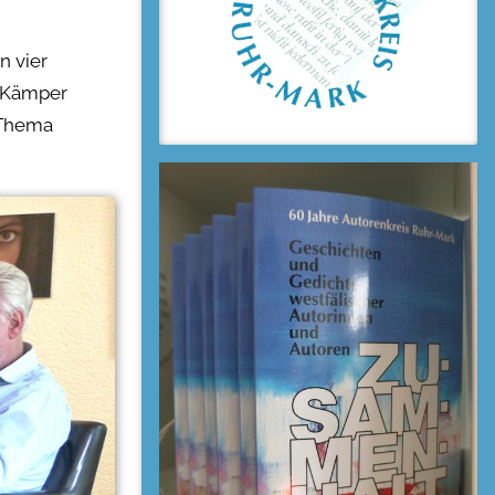
n vier
d Kämper
Thema