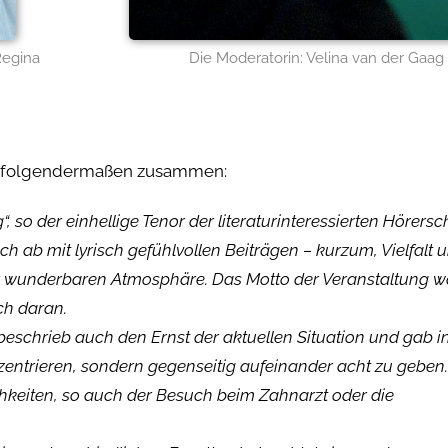
Regina
Die Moderatorin: Velina van der Gaag
ags folgendermaßen zusammen:
 so der einhellige Tenor der literaturinteressierten Hörersch
h ab mit lyrisch gefühlvollen Beiträgen – kurzum, Vielfalt 
iner wunderbaren Atmosphäre. Das Motto der Veranstaltung w
ch daran.
e beschrieb auch den Ernst der aktuellen Situation und gab i
nzentrieren, sondern gegenseitig aufeinander acht zu geben. 
ichkeiten, so auch der Besuch beim Zahnarzt oder die