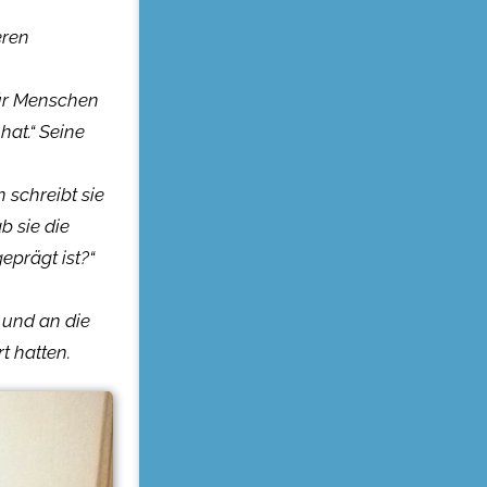
eren
für Menschen
at.“ Seine
n schreibt sie
b sie die
eprägt ist?“
 und an die
t hatten.