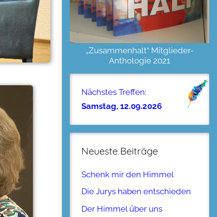
„Zusammenhalt“ Mitglieder-
Anthologie 2021
Nächstes Treffen:
Samstag, 12.09.2026
Neueste Beiträge
Schenk mir den Himmel
Die Jurys haben entschieden
Der Himmel über uns