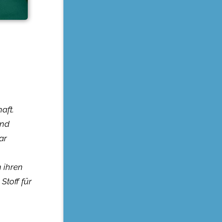
aft.
und
ar
n ihren
Stoff für