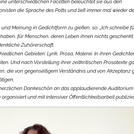
ne unterschiedlichen Facetten beleuchtet sie aus den
agonisten die Sprache des Potts und ließ immer mal wieder d
le und Meinung in Gedichtform zu gießen, so: „Ich schreibe 
 haben, für Menschen, deren Leben ihnen nichts geschenkt h
enkliche Zuhörerschaft.
hiedlichen Gebieten: Lyrik, Prosa, Malerei. In ihren Gedichte
en. Und nach Vorstellung ihrer zeitkritischen Prosatexte ga
eben, die von gegenseitigem Verständnis und von Akzeptanz g
ätigen.
herzlichen Dankeschön an das applaudierende Auditorium
ganisiert und mit intensiver Öffentlichkeitsarbeit publizier