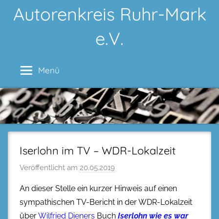
Zum
Autorenkreis Ruhr-Mark
Inhalt
e.V.
springen
Menü
Iserlohn im TV – WDR-Lokalzeit
Veröffentlicht am
20.05.2019
An dieser Stelle ein kurzer Hinweis auf einen
sympathischen TV-Bericht in der WDR-Lokalzeit
über
Wilfried Dieners
Buch
Iserlohn wie es war