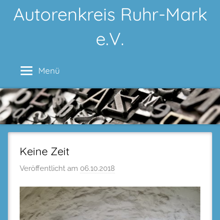
Zum
Autorenkreis Ruhr-Mark
Inhalt
e.V.
springen
Menü
Keine Zeit
Veröffentlicht am
06.10.2018