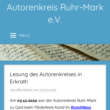
Zum
Autorenkreis Ruhr-Mark
Inhalt
e.V.
springen
Menü
Lesung des Autorenkreises in
Erkrath
Veröffentlicht am
07.11.2022
Am
03.12.2022
war der Autorenkreis Ruhr-Mark
zu Gast beim
Förderkreis Kunst
im
KunstHaus