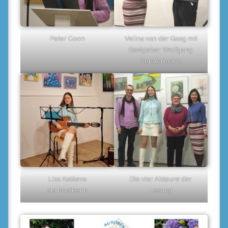
Peter Coon
Velina van der Gaag mit
Gastgeber Wolfgang
Sendermann
Liza Katáeva
Die vier Akteure der
als Musikerin
Lesung