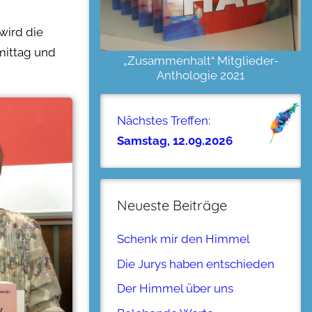
wird die
mittag und
„Zusammenhalt“ Mitglieder-
Anthologie 2021
Nächstes Treffen:
Samstag, 12.09.2026
Neueste Beiträge
Schenk mir den Himmel
Die Jurys haben entschieden
Der Himmel über uns