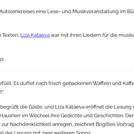
s Autorenkreises eine Lese- und Musikveranstaltung im B
n Texten,
Liza Katáeva
war mit ihren Liedern für die musik
s.
füllt. Es duftet nach frisch gebackenen Waffeln und Kaffe
“.
t, begrüßt die Gäste, und Liza Katáeva eröffnet die Lesung
 Hausherr im Wechsel ihre Gedichte und Geschichten. Der 
 zur Nachdenklichkeit anregen, zeichnet Brigittes Vortra
eil der Lesung mit zwei weiteren Songs.