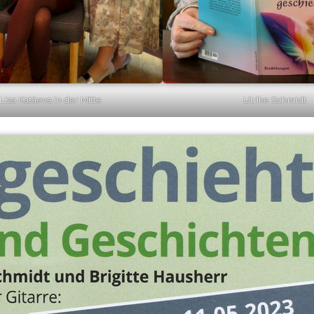
Liza Katáeva in der Mitte
Ulrike Schmidt